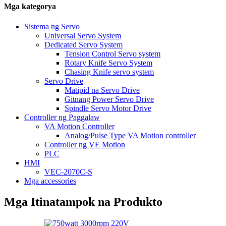
Mga kategorya
Sistema ng Servo
Universal Servo System
Dedicated Servo System
Tension Control Servo system
Rotary Knife Servo System
Chasing Knife servo system
Servo Drive
Matipid na Servo Drive
Gitnang Power Servo Drive
Spindle Servo Motor Drive
Controller ng Paggalaw
VA Motion Controller
Analog/Pulse Type VA Motion controller
Controller ng VE Motion
PLC
HMI
VEC-2070C-S
Mga accessories
Mga Itinatampok na Produkto