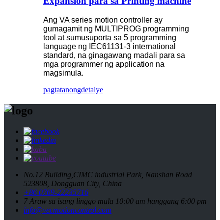
Expansion para sa Printing machine
Ang VA series motion controller ay
gumagamit ng MULTIPROG programming
tool at sumusuporta sa 5 programming
language ng IEC61131-3 international
standard, na ginagawang madali para sa
mga programmer ng application na
magsimula.
pagtatanong
detalye
No.12 Building,CIMC industrial Park, Nanshan Road
523808, Dongguan City, China
+86 0769-22235716
7 Araw sa isang linggo mula 10:00 am hanggang 6:00 pm
info@vecmotioncontrol.com