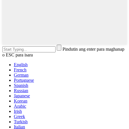
Pindutin ang enter para maghanap
o ESC para isara
English
French
German
Portuguese
Spanish
Russian
Japanese
Korean
Arabic
Irish
Greek
Turkish
Italian