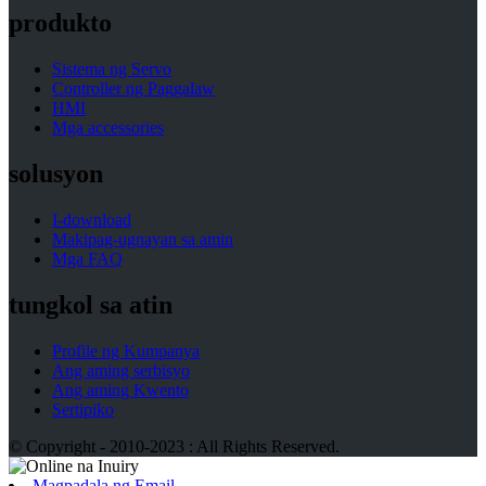
produkto
Sistema ng Servo
Controller ng Paggalaw
HMI
Mga accessories
solusyon
I-download
Makipag-ugnayan sa amin
Mga FAQ
tungkol sa atin
Profile ng Kumpanya
Ang aming serbisyo
Ang aming Kwento
Sertipiko
© Copyright - 2010-2023 : All Rights Reserved.
Magpadala ng Email