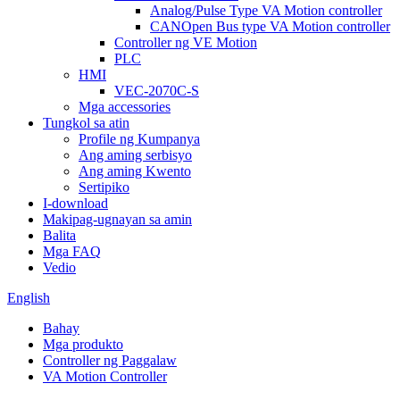
Analog/Pulse Type VA Motion controller
CANOpen Bus type VA Motion controller
Controller ng VE Motion
PLC
HMI
VEC-2070C-S
Mga accessories
Tungkol sa atin
Profile ng Kumpanya
Ang aming serbisyo
Ang aming Kwento
Sertipiko
I-download
Makipag-ugnayan sa amin
Balita
Mga FAQ
Vedio
English
Bahay
Mga produkto
Controller ng Paggalaw
VA Motion Controller