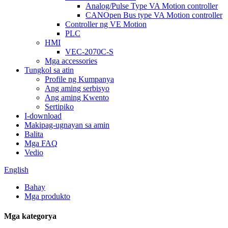
Analog/Pulse Type VA Motion controller
CANOpen Bus type VA Motion controller
Controller ng VE Motion
PLC
HMI
VEC-2070C-S
Mga accessories
Tungkol sa atin
Profile ng Kumpanya
Ang aming serbisyo
Ang aming Kwento
Sertipiko
I-download
Makipag-ugnayan sa amin
Balita
Mga FAQ
Vedio
English
Bahay
Mga produkto
Mga kategorya