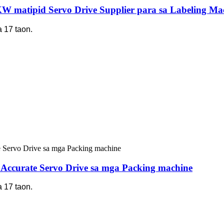
W matipid Servo Drive Supplier para sa Labeling Ma
 17 taon.
Accurate Servo Drive sa mga Packing machine
 17 taon.