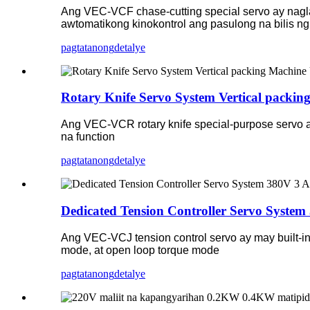
Ang VEC-VCF chase-cutting special servo ay nagla
awtomatikong kinokontrol ang pasulong na bilis ng
pagtatanong
detalye
Rotary Knife Servo System Vertical pack
Ang VEC-VCR rotary knife special-purpose servo 
na function
pagtatanong
detalye
Dedicated Tension Controller Servo Syste
Ang VEC-VCJ tension control servo ay may built-i
mode, at open loop torque mode
pagtatanong
detalye