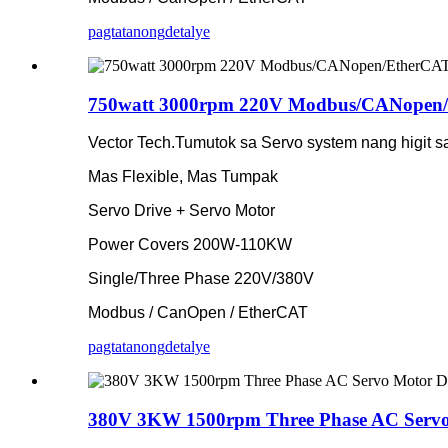
pagtatanong
detalye
750watt 3000rpm 220V Modbus/CANopen/E
Vector Tech.Tumutok sa Servo system nang higit sa
Mas Flexible, Mas Tumpak
Servo Drive + Servo Motor
Power Covers 200W-110KW
Single/Three Phase 220V/380V
Modbus / CanOpen / EtherCAT
pagtatanong
detalye
380V 3KW 1500rpm Three Phase AC Servo 