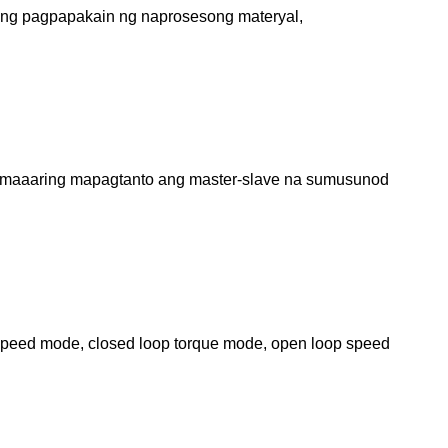
s ng pagpapakain ng naprosesong materyal,
na maaaring mapagtanto ang master-slave na sumusunod
 speed mode, closed loop torque mode, open loop speed