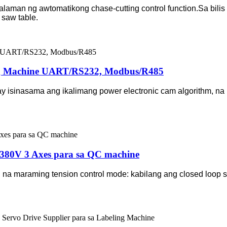
laman ng awtomatikong chase-cutting control function.Sa bili
 saw table.
ing Machine UART/RS232, Modbus/R485
ay isinasama ang ikalimang power electronic cam algorithm, 
m 380V 3 Axes para sa QC machine
n na maraming tension control mode: kabilang ang closed loop