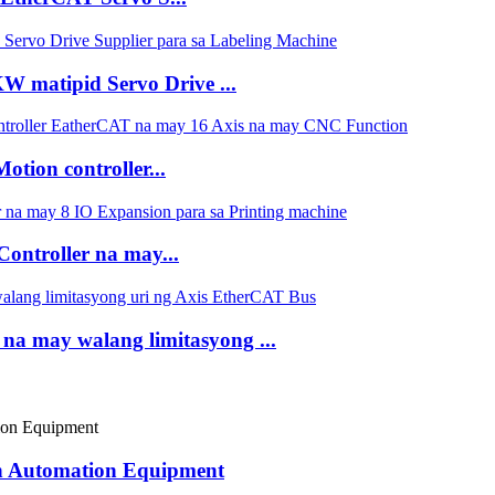
 matipid Servo Drive ...
ion controller...
ntroller na may...
a may walang limitasyong ...
on Automation Equipment