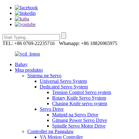
TEL: +86 0769-22235716
Whatsapp: +86 18826965975
Bahay
Mga produkto
Sistema ng Servo
Universal Servo System
Dedicated Servo System
Tension Control Servo system
Rotary Knife Servo System
Chasing Knife servo system
Servo Drive
Matipid na Servo Drive
Gitnang Power Servo Drive
Spindle Servo Motor Drive
Controller ng Paggalaw
VA Motion Controller