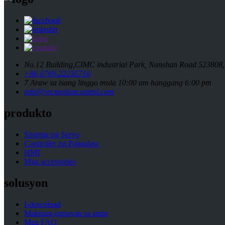
No.12 Building,CIMC industrial Park, Nanshan Road 523808,
+86 0769-22235716
7 Araw sa isang linggo mula 10:00 am hanggang 6:00 pm
info@vecmotioncontrol.com
produkto
Sistema ng Servo
Controller ng Paggalaw
HMI
Mga accessories
solusyon
I-download
Makipag-ugnayan sa amin
Mga FAQ