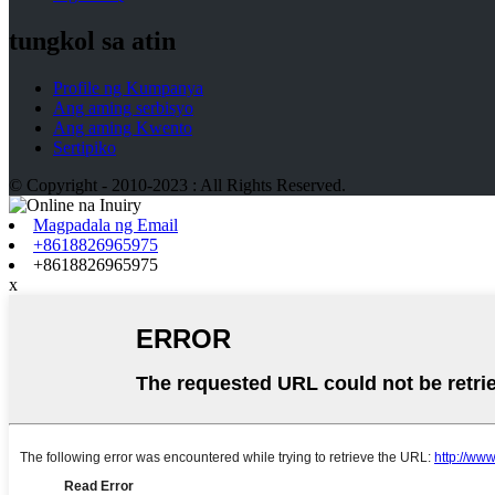
tungkol sa atin
Profile ng Kumpanya
Ang aming serbisyo
Ang aming Kwento
Sertipiko
© Copyright - 2010-2023 : All Rights Reserved.
Magpadala ng Email
+8618826965975
+8618826965975
x