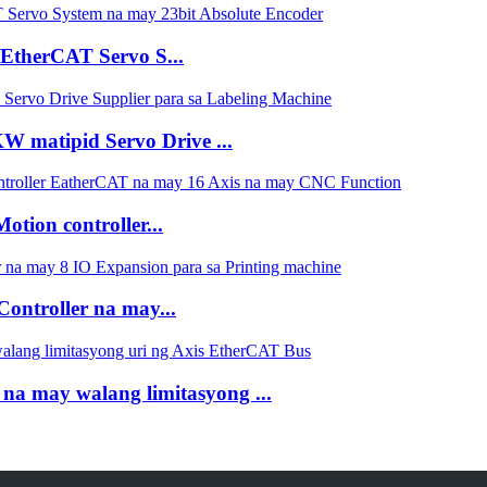
therCAT Servo S...
 matipid Servo Drive ...
ion controller...
ntroller na may...
a may walang limitasyong ...