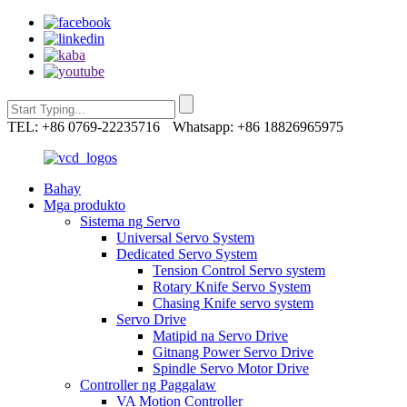
TEL: +86 0769-22235716
Whatsapp: +86 18826965975
Bahay
Mga produkto
Sistema ng Servo
Universal Servo System
Dedicated Servo System
Tension Control Servo system
Rotary Knife Servo System
Chasing Knife servo system
Servo Drive
Matipid na Servo Drive
Gitnang Power Servo Drive
Spindle Servo Motor Drive
Controller ng Paggalaw
VA Motion Controller