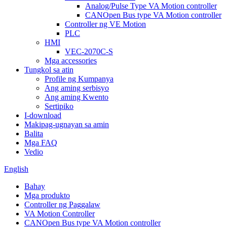
Analog/Pulse Type VA Motion controller
CANOpen Bus type VA Motion controller
Controller ng VE Motion
PLC
HMI
VEC-2070C-S
Mga accessories
Tungkol sa atin
Profile ng Kumpanya
Ang aming serbisyo
Ang aming Kwento
Sertipiko
I-download
Makipag-ugnayan sa amin
Balita
Mga FAQ
Vedio
English
Bahay
Mga produkto
Controller ng Paggalaw
VA Motion Controller
CANOpen Bus type VA Motion controller