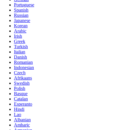
Portuguese
Spanish
Russian
Japanese
Korean
Arabic
Irish
Greek
Turkish
Italian
Danish
Romanian
Indonesian
Czech
Afrikaans
Swedish
Polish
Basque
Catalan
Esperanto
Hindi
Lao
Albanian
Amharic